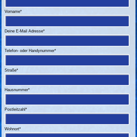
Vorname
*
Deine E-Mail Adresse
*
Telefon- oder Handynummer
*
Straße
*
Hausnummer
*
Postleitzahl
*
Wohnort
*