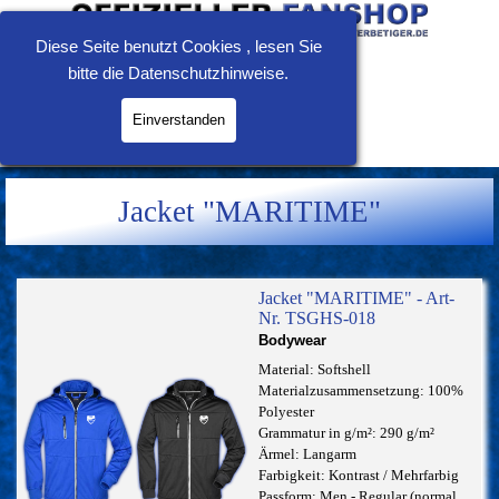
Direkt zum Seiteninhalt
Diese Seite benutzt Cookies , lesen Sie
bitte die
Datenschutzhinweise
.
Einverstanden
Menü überspringen
0.00 €
Jacket "MARITIME"
Jacket "MARITIME" - Art-
Nr. TSGHS-018
Bodywear
Material: Softshell
Materialzusammensetzung: 100%
Polyester
Grammatur in g/m²: 290 g/m²
Ärmel: Langarm
Farbigkeit: Kontrast / Mehrfarbig
Passform: Men - Regular (normal