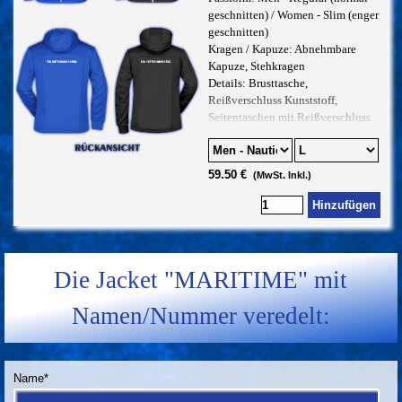
geschnitten) / Women - Slim (enger
geschnitten)
Kragen / Kapuze: Abnehmbare
Kapuze, Stehkragen
Details: Brusttasche,
Reißverschluss Kunststoff,
Seitentaschen mit Reißverschluss
59.50 €
(MwSt. Inkl.)
Hinzufügen
Die Jacket "MARITIME" mit
Namen/Nummer veredelt:
Name
*